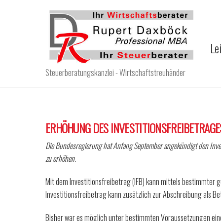
Skip
to
content
Le
Steuerberatungskanzlei - Wirtschaftstreuhänder
ERHÖHUNG DES INVESTITIONSFREIBETRAGE
Die Bundesregierung hat Anfang September angekündigt den Inve
zu erhöhen.
Mit dem Investitionsfreibetrag (IFB) kann mittels bestimmter g
Investitionsfreibetrag kann zusätzlich zur Abschreibung als 
Bisher war es möglich unter bestimmten Voraussetzungen einen