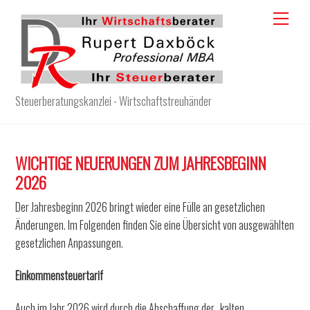
Skip
Menu
to
content
Steuerberatungskanzlei - Wirtschaftstreuhänder
WICHTIGE NEUERUNGEN ZUM JAHRESBEGINN
2026
Der Jahresbeginn 2026 bringt wieder eine Fülle an gesetzlichen
Änderungen. Im Folgenden finden Sie eine Übersicht von ausgewählten
gesetzlichen Anpassungen.
Einkommensteuertarif
Auch im Jahr 2026 wird durch die Abschaffung der „kalten