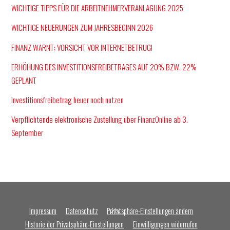
WICHTIGE TIPPS FÜR DIE ARBEITNEHMERVERANLAGUNG 2025
WICHTIGE NEUERUNGEN ZUM JAHRESBEGINN 2026
FINANZ WARNT: VORSICHT VOR INTERNETBETRUG!
ERHÖHUNG DES INVESTITIONSFREIBETRAGES AUF 20% BZW. 22%
GEPLANT
Investitionsfreibetrag heuer noch nutzen
Verpflichtende elektronische Zustellung über FinanzOnline ab 3.
September
Back
Impressum
Datenschutz
Privatsphäre-Einstellungen ändern
To
Historie der Privatsphäre-Einstellungen
Einwilligungen widerrufen