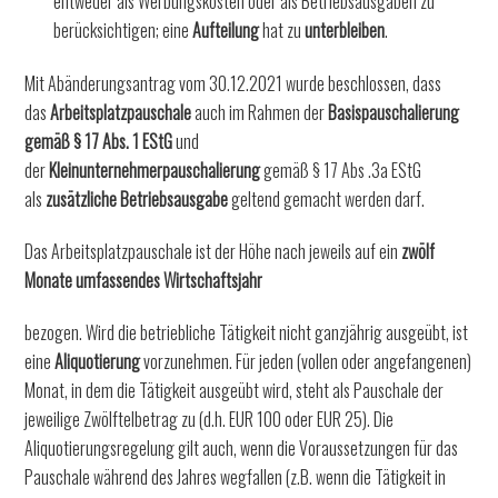
entweder als Werbungskosten oder als Betriebsausgaben zu
berücksichtigen; eine
Aufteilung
hat zu
unterbleiben
.
Mit Abänderungsantrag vom 30.12.2021 wurde beschlossen, dass
das
Arbeitsplatzpauschale
auch im Rahmen der
Basispauschalierung
gemäß § 17 Abs. 1 EStG
und
der
Kleinunternehmerpauschalierung
gemäß § 17 Abs .3a EStG
als
zusätzliche Betriebsausgabe
geltend gemacht werden darf.
Das Arbeitsplatzpauschale ist der Höhe nach jeweils auf ein
zwölf
Monate umfassendes Wirtschaftsjahr
bezogen. Wird die betriebliche Tätigkeit nicht ganzjährig ausgeübt, ist
eine
Aliquotierung
vorzunehmen. Für jeden (vollen oder angefangenen)
Monat, in dem die Tätigkeit ausgeübt wird, steht als Pauschale der
jeweilige Zwölftelbetrag zu (d.h. EUR 100 oder EUR 25). Die
Aliquotierungsregelung gilt auch, wenn die Voraussetzungen für das
Pauschale während des Jahres wegfallen (z.B. wenn die Tätigkeit in