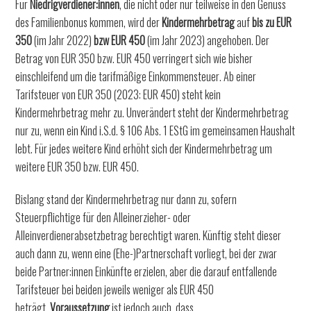
Für
Niedrigverdiener:innen
, die nicht oder nur teilweise in den Genuss
des Familienbonus kommen, wird der
Kindermehrbetrag
auf
bis zu EUR
350
(im Jahr 2022)
bzw
EUR 450
(im Jahr 2023) angehoben. Der
Betrag von EUR 350 bzw. EUR 450 verringert sich wie bisher
einschleifend um die tarifmäßige Einkommensteuer. Ab einer
Tarifsteuer von EUR 350 (2023: EUR 450) steht kein
Kindermehrbetrag mehr zu. Unverändert steht der Kindermehrbetrag
nur zu, wenn ein Kind i.S.d. § 106 Abs. 1 EStG im gemeinsamen Haushalt
lebt. Für jedes weitere Kind erhöht sich der Kindermehrbetrag um
weitere EUR 350 bzw. EUR 450.
Bislang stand der Kindermehrbetrag nur dann zu, sofern
Steuerpflichtige für den Alleinerzieher- oder
Alleinverdienerabsetzbetrag berechtigt waren. Künftig steht dieser
auch dann zu, wenn eine (Ehe-)Partnerschaft vorliegt, bei der zwar
beide Partner:innen Einkünfte erzielen, aber die darauf entfallende
Tarifsteuer bei beiden jeweils weniger als EUR 450
beträgt.
Voraussetzung
ist jedoch auch, dass